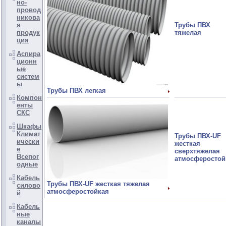
но-
провод
никова
Трубы ПВХ
я
тяжелая
продук
ция
Аспира
ционн
ые
систем
ы
Трубы ПВХ легкая
Компон
енты
СКС
Шкафы
Климат
Трубы ПВХ-UF
ически
жесткая
е
сверхтяжелая
Всепог
атмосферостой
одные
Кабель
Трубы ПВХ-UF жесткая тяжелая
силово
атмосферостойкая
й
Кабель
ные
каналы