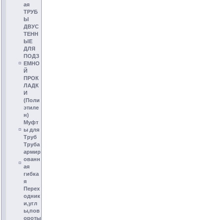
ая
ТРУБ
Ы
ДВУС
ТЕНН
ЫЕ
ДЛЯ
ПОДЗ
ЕМНО
Й
ПРОК
ЛАДК
И
(Поли
этиле
н)
Муфт
ы для
Труб
Труба
армир
ованн
ая
гибка
я
Перех
одник
и,угл
ы,пов
ороты