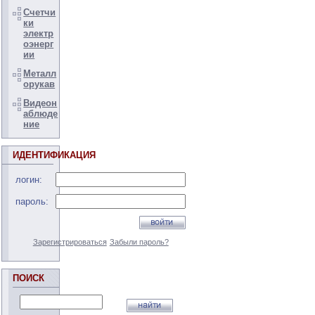
Счетчи
ки
электр
оэнерг
ии
Металл
орукав
Видеон
аблюде
ние
ИДЕНТИФИКАЦИЯ
логин:
пароль:
Зарегистрироваться
Забыли пароль?
ПОИСК