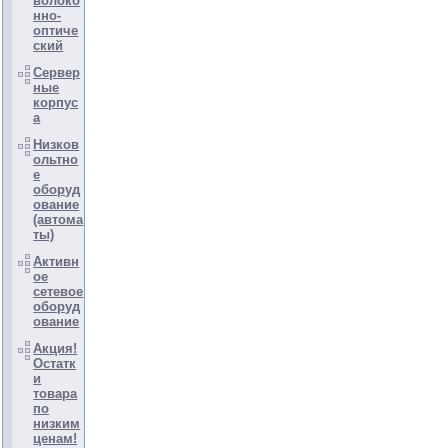
волоко
нно-
оптиче
ский
Сервер
ные
корпус
а
Низков
ольтно
е
оборуд
ование
(автома
ты)
Активн
ое
сетевое
оборуд
ование
Акция!
Остатк
и
товара
по
низким
ценам!