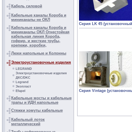
Кабель силовой
Кабельные каналы Короба и
миниканалы не ОКЛ
Серия LK 45 (установочный
Кабельные каналы Короба и
миниканалы ОКЛ Огнестойкая
кабельная линия Короба,
гофрир. и жесткие трубы,
крепежи, коробки,
Люки напольные и Колонны
Электроустановочные изделия
LEGRAND
Электроустановочные изделия
ДКС/DKC
Legrand
Экопласт
Серия Vintage (установочн
Efapel
Кабельные мосты и кабельные
трапы и ИДН напольные
Стяжки хомуты кабельные
Кабельный лоток
металлический
Трубы гофрированные,