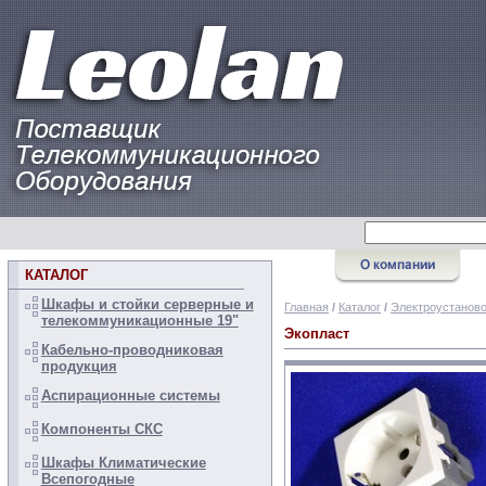
КАТАЛОГ
Шкафы и стойки серверные и
Главная
/
Каталог
/
Электроустанов
телекоммуникационные 19"
Экопласт
Кабельно-проводниковая
продукция
Аспирационные системы
Компоненты СКС
Шкафы Климатические
Всепогодные