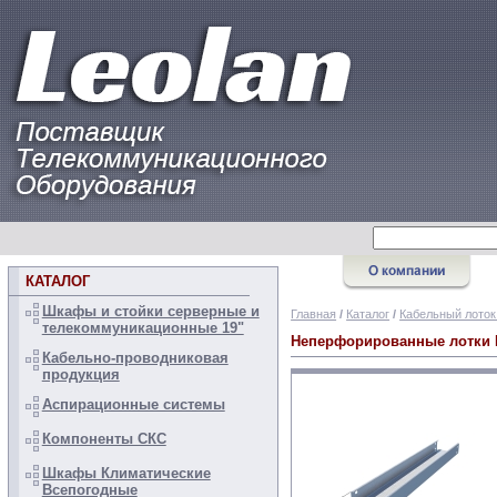
КАТАЛОГ
Шкафы и стойки серверные и
Главная
/
Каталог
/
Кабельный лоток
телекоммуникационные 19"
Неперфорированные лотки 
Кабельно-проводниковая
продукция
Аспирационные системы
Компоненты СКС
Шкафы Климатические
Всепогодные