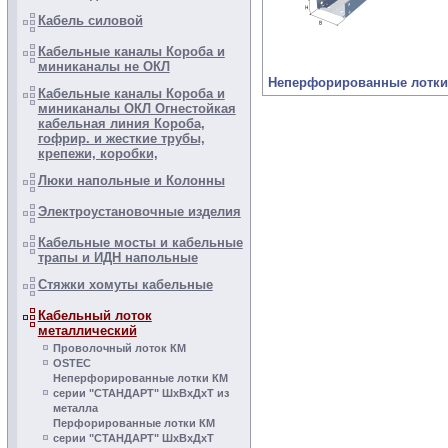
Кабель силовой
Кабельные каналы Короба и
миниканалы не ОКЛ
Неперфорированные лотки
Кабельные каналы Короба и
миниканалы ОКЛ Огнестойкая
кабельная линия Короба,
гофрир. и жесткие трубы,
крепежи, коробки,
Люки напольные и Колонны
Электроустановочные изделия
Кабельные мосты и кабельные
трапы и ИДН напольные
Стяжки хомуты кабельные
Кабельный лоток
металлический
Проволочный лоток КМ
OSTEC
Неперфорированные лотки КМ
серии "СТАНДАРТ" ШхВхДхТ из
металла
Перфорированные лотки КМ
серии "СТАНДАРТ" ШхВхДхТ