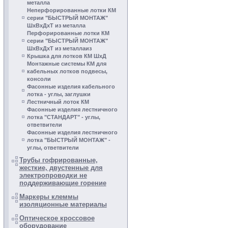
металла
Неперфорированные лотки КМ
серии "БЫСТРЫЙ МОНТАЖ"
ШхВхДхТ из металла
Перфорированные лотки КМ
серии "БЫСТРЫЙ МОНТАЖ"
ШхВхДхТ из металлаиз
Крышка для лотков КМ ШхД
Монтажные системы КМ для
кабельных лотков подвесы,
консоли
Фасонные изделия кабельного
лотка - углы, заглушки
Лестничный лоток КМ
Фасонные изделия лестничного
лотка "СТАНДАРТ" - углы,
ответвители
Фасонные изделия лестничного
лотка "БЫСТРЫЙ МОНТАЖ" -
углы, ответвители
Трубы гофрированные,
жесткие, двустенные для
электропроводки не
поддерживающие горение
Маркеры клеммы
изоляционные материалы
Оптическое кроссовое
оборудование