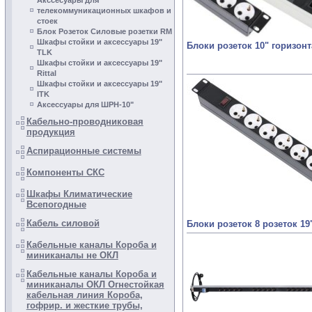
Акссесуары для
телекоммуникационных шкафов и
cтоек
Блок Розеток Силовые розетки RM
Шкафы стойки и аксесcуары 19"
Блоки розеток 10" горизон
TLK
Шкафы стойки и аксессуары 19"
Rittal
Шкафы стойки и аксесcуары 19"
ITK
Аксессуары для ШРН-10"
Кабельно-проводниковая
продукция
Аспирационные системы
Компоненты СКС
Шкафы Климатические
Всепогодные
Кабель силовой
Блоки розеток 8 розеток 1
Кабельные каналы Короба и
миниканалы не ОКЛ
Кабельные каналы Короба и
миниканалы ОКЛ Огнестойкая
кабельная линия Короба,
гофрир. и жесткие трубы,