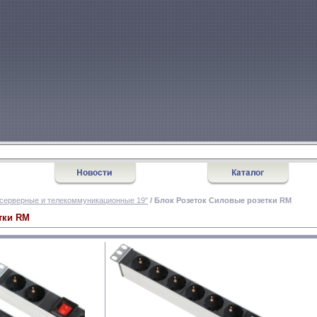
серверные и телекоммуникационные 19"
/ Блок Розеток Силовые розетки RM
тки RM