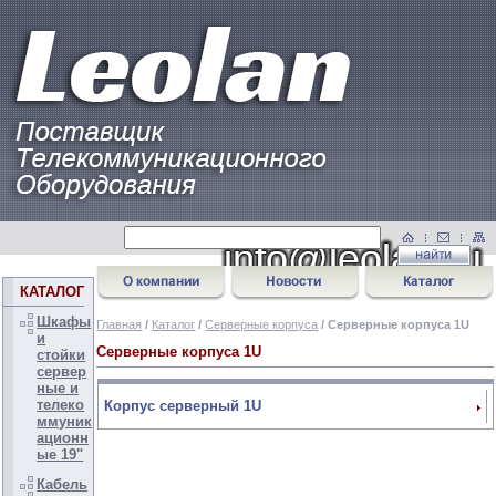
КАТАЛОГ
Шкафы
Главная
/
Каталог
/
Серверные корпуса
/ Серверные корпуса 1U
и
Серверные корпуса 1U
стойки
сервер
ные и
телеко
Корпус серверный 1U
ммуник
ационн
ые 19"
Кабель