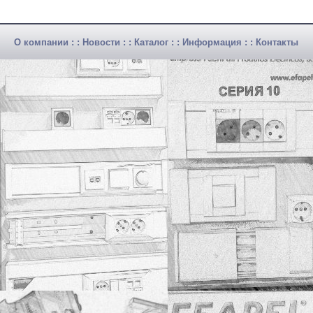
О компании
: :
Новости
: :
Каталог
: :
Информация
: :
Контакты