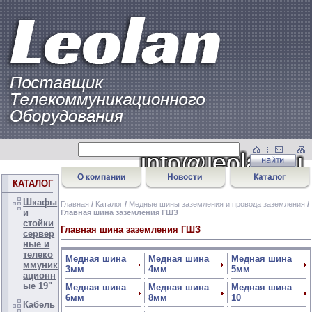
КАТАЛОГ
Шкафы
Главная
/
Каталог
/
Медные шины заземления и провода заземления
/
и
Главная шина заземления ГШЗ
стойки
Главная шина заземления ГШЗ
сервер
ные и
телеко
Медная шина
Медная шина
Медная шина
ммуник
3мм
4мм
5мм
ационн
ые 19"
Медная шина
Медная шина
Медная шина
6мм
8мм
10
Кабель