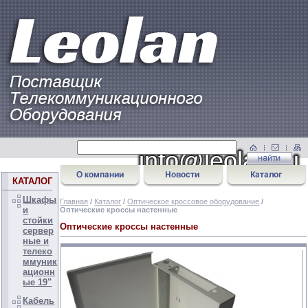
КАТАЛОГ
Шкафы
Главная
/
Каталог
/
Оптическое кроссовое оборудование
/
и
Оптические кроссы настенные
стойки
Оптические кроссы настенные
сервер
ные и
телеко
ммуник
ационн
ые 19"
Кабель