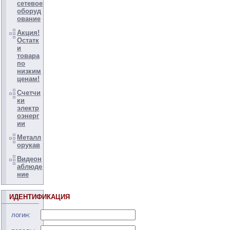
сетевое
оборуд
ование
Акция!
Остатк
и
товара
по
низким
ценам!
Счетчи
ки
электр
оэнерг
ии
Металл
орукав
Видеон
аблюде
ние
ИДЕНТИФИКАЦИЯ
логин: