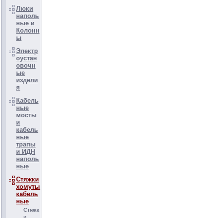
Люки
наполь
ные и
Колонн
ы
Электр
оустан
овочн
ые
издели
я
Кабель
ные
мосты
и
кабель
ные
трапы
и ИДН
наполь
ные
Стяжки
хомуты
кабель
ные
Стяжк
и