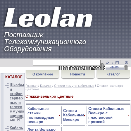
КАТАЛОГ
Шкафы
Главная
/
Каталог
/
Стяжки хомуты кабельные
/ Стяжки-велькро
и
цветные
стойки
Стяжки-велькро цветные
сервер
ные и
телеко
Кабельные
Стяжки Кабельные
Стяжки
ммуник
стяжки
Велькро с
Кабельные
ационн
полиамидные
пластиковой
Велькро
ые 19"
велькро
пряжкой
Кабель
Лента Велькро