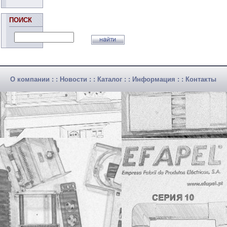
ПОИСК
О компании
: :
Новости
: :
Каталог
: :
Информация
: :
Контакты