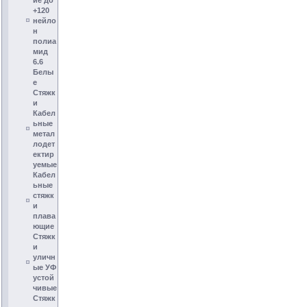
ие до
+120
нейло
н
полиа
мид
6.6
Белы
е
Стяжк
и
Кабел
ьные
метал
лодет
ектир
уемые
Кабел
ьные
стяжк
и
плава
ющие
Стяжк
и
уличн
ые УФ
устой
чивые
Стяжк