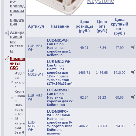
Keystone
но-
провод
никова
я
продук
Цена
Цена
Цена
ция
крупный
Артикул
Название
розницы
опт
опт
(руб.)
(руб.)
Аспира
(руб.)
ционн
LUE-MB1-WH
ые
Lan Union
систем
LUE-MB1-
Настенная
49.21
48.34
47.90
WH
ы
коробка для 1
Кейстона
Компон
LUE-MB12-WH
енты
Lan Union
СКС
Настенная
LUE-
коробка для
1466.71
1456.68
1410.00
Издел
MB12-WH
12-ти портов
ия
типа Кейстон
анало
(170х140х33мм)
г
LUE-MB2-WH
Krone
Lan Union
LUE-MB2-
Eurola
Настенная
62.34
61.23
60.68
WH
n
коробка для 2х
Кейстонов
Патч-
корд
LUE-MB6FO-
ы RJ
WH Lan Union
45
Настенная
LUE-
коробка для 6-
катего
MB6FO-
ти портов типа
404.79
397.63
394.05
рии
WH
Кейстон,
5е и 6
включая