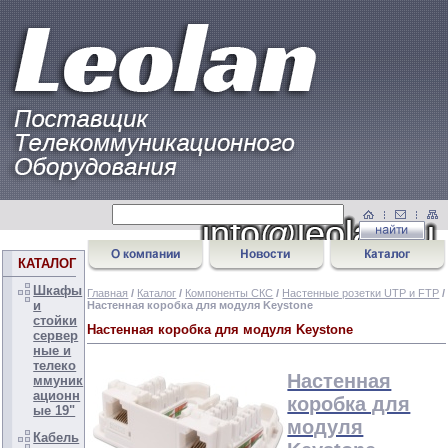
КАТАЛОГ
Шкафы
Главная
/
Каталог
/
Компоненты СКС
/
Настенные розетки UTP и FTP
/
и
Настенная коробка для модуля Keystone
стойки
Настенная коробка для модуля Keystone
сервер
ные и
телеко
Настенная
ммуник
ационн
коробка для
ые 19"
модуля
Кабель