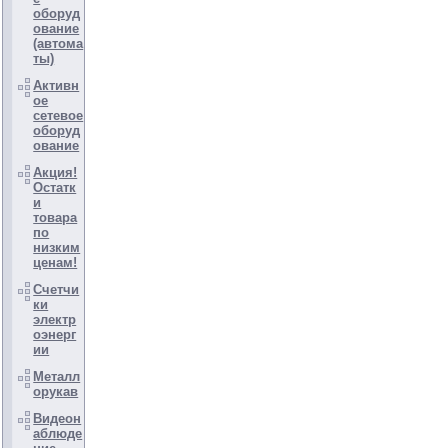
оборуд
ование
(автома
ты)
Активн
ое
сетевое
оборуд
ование
Акция!
Остатк
и
товара
по
низким
ценам!
Счетчи
ки
электр
оэнерг
ии
Металл
орукав
Видеон
аблюде