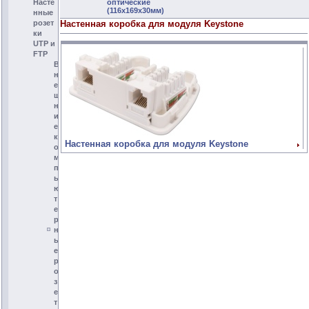
Насте
оптические
(116х169х30мм)
нные
розет
Настенная коробка для модуля Keystone
ки
UTP и
FTP
В
н
е
ш
н
и
е
к
Настенная коробка для модуля Keystone
о
м
п
ь
ю
т
е
р
н
ы
е
р
о
з
е
т